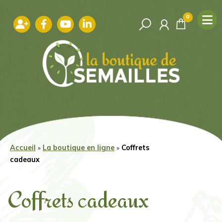
Aller
au
0
contenu
Accueil
»
La boutique en ligne
»
Coffrets
cadeaux
Coffrets cadeaux